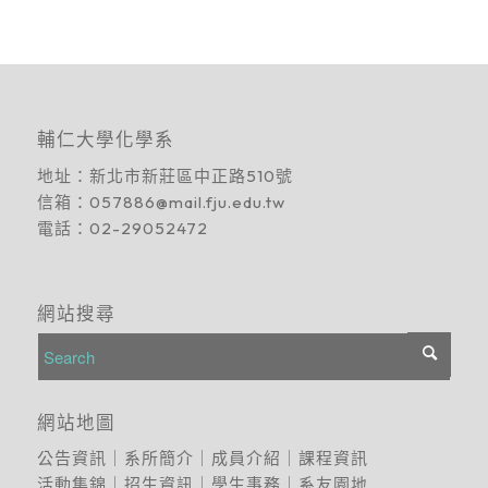
輔仁大學化學系
地址：
新北市新莊區中正路510號
信箱：
057886@mail.fju.edu.tw
電話：
02-29052472
網站搜尋
網站地圖
公告資訊
｜
系所簡介
｜
成員介紹
｜
課程資訊
活動集錦
｜
招生資訊
｜
學生事務
｜
系友園地