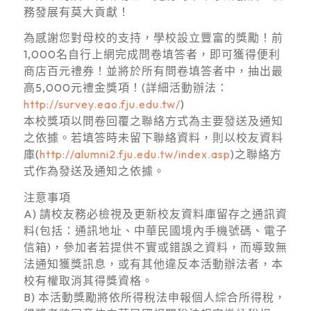
務發展有莫大貢獻！
為感謝您對母校的支持，學校設立豐富的獎勵！前
1,000名自行上網完成問卷填答者，即可獲得便利
商店百元禮券！並將於所有問卷填答者中，抽出最
高5,000元禮金獎項！(詳細活動辦法：
http://survey.eao.fju.edu.tw/
)
本校獎項以問卷回覆之聯絡方式為主要發送及通知
之依據。若填答時未留下聯絡資料，則以校友資料
庫(
http://alumni2.fju.edu.tw/index.asp
)之聯絡方
式作為發送及通知之依據。
注意事項
A) 請校友務必檢視及更新校友資料庫留存之通訊資
料(包括：通訊地址、中華民國境內手機號碼、電子
信箱)，參加者若提供不實或錯誤之資料，而導致無
法通知獲獎訊息，或有其他違反本活動辦法者，本
校有權取消其得獎資格。
B) 本活動獎勵將依所得稅法申報個人綜合所得稅，