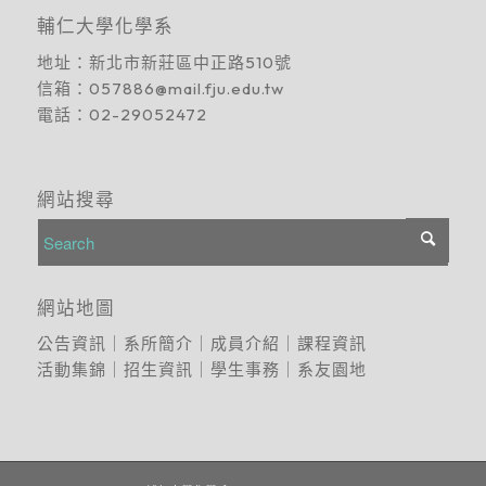
輔仁大學化學系
地址：
新北市新莊區中正路510號
信箱：
057886@mail.fju.edu.tw
電話：
02-29052472
網站搜尋
網站地圖
公告資訊
｜
系所簡介
｜
成員介紹
｜
課程資訊
活動集錦
｜
招生資訊
｜
學生事務
｜
系友園地