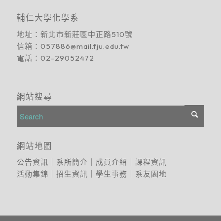
輔仁大學化學系
地址：
新北市新莊區中正路510號
信箱：
057886@mail.fju.edu.tw
電話：
02-29052472
網站搜尋
網站地圖
公告資訊
｜
系所簡介
｜
成員介紹
｜
課程資訊
活動集錦
｜
招生資訊
｜
學生事務
｜
系友園地