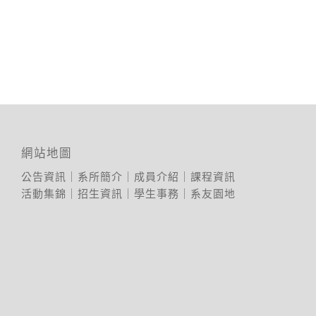
網站地圖
公告資訊
｜
系所簡介
｜
成員介紹
｜
課程資訊
活動集錦
｜
招生資訊
｜
學生事務
｜
系友園地