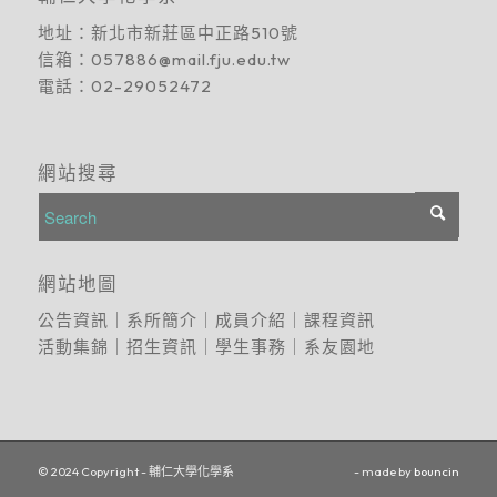
地址：
新北市新莊區中正路510號
信箱：
057886@mail.fju.edu.tw
電話：
02-29052472
網站搜尋
網站地圖
公告資訊
｜
系所簡介
｜
成員介紹
｜
課程資訊
活動集錦
｜
招生資訊
｜
學生事務
｜
系友園地
© 2024 Copyright - 輔仁大學化學系
- made by
bouncin