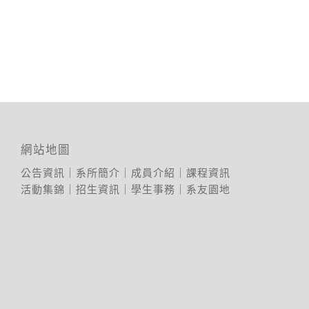
網站地圖
公告資訊
｜
系所簡介
｜
成員介紹
｜
課程資訊
活動集錦
｜
招生資訊
｜
學生事務
｜
系友園地