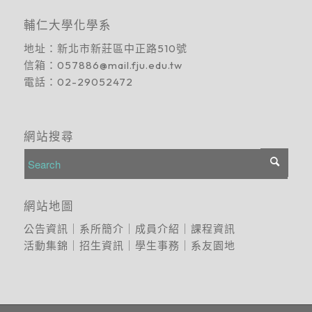
輔仁大學化學系
地址：
新北市新莊區中正路510號
信箱：
057886@mail.fju.edu.tw
電話：
02-29052472
網站搜尋
網站地圖
公告資訊
｜
系所簡介
｜
成員介紹
｜
課程資訊
活動集錦
｜
招生資訊
｜
學生事務
｜
系友園地