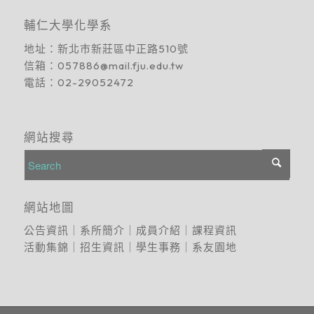
輔仁大學化學系
地址：
新北市新莊區中正路510號
信箱：
057886@mail.fju.edu.tw
電話：
02-29052472
網站搜尋
網站地圖
公告資訊
｜
系所簡介
｜
成員介紹
｜
課程資訊
活動集錦
｜
招生資訊
｜
學生事務
｜
系友園地