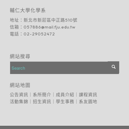
輔仁大學化學系
地址：
新北市新莊區中正路510號
信箱：
057886@mail.fju.edu.tw
電話：
02-29052472
網站搜尋
網站地圖
公告資訊
｜
系所簡介
｜
成員介紹
｜
課程資訊
活動集錦
｜
招生資訊
｜
學生事務
｜
系友園地