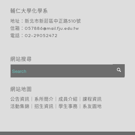
輔仁大學化學系
地址：
新北市新莊區中正路510號
信箱：
057886@mail.fju.edu.tw
電話：
02-29052472
網站搜尋
網站地圖
公告資訊
｜
系所簡介
｜
成員介紹
｜
課程資訊
活動集錦
｜
招生資訊
｜
學生事務
｜
系友園地