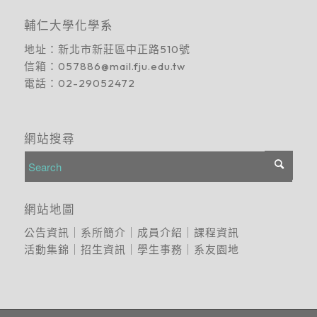
輔仁大學化學系
地址：
新北市新莊區中正路510號
信箱：
057886@mail.fju.edu.tw
電話：
02-29052472
網站搜尋
網站地圖
公告資訊
｜
系所簡介
｜
成員介紹
｜
課程資訊
活動集錦
｜
招生資訊
｜
學生事務
｜
系友園地